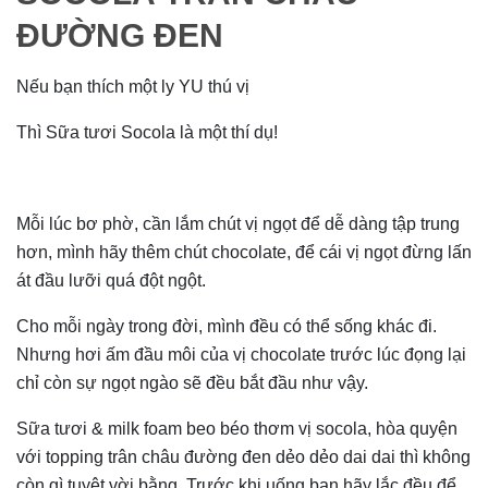
ĐƯỜNG ĐEN
Nếu bạn thích một ly YU thú vị
Thì Sữa tươi Socola là một thí dụ!
Mỗi lúc bơ phờ, cần lắm chút vị ngọt để dễ dàng tập trung
hơn, mình hãy thêm chút chocolate, để cái vị ngọt đừng lấn
át đầu lưỡi quá đột ngột.
Cho mỗi ngày trong đời, mình đều có thể sống khác đi.
Nhưng hơi ấm đầu môi của vị chocolate trước lúc đọng lại
chỉ còn sự ngọt ngào sẽ đều bắt đầu như vậy.
Sữa tươi & milk foam beo béo thơm vị socola, hòa quyện
với topping trân châu đường đen dẻo dẻo dai dai thì không
còn gì tuyệt vời bằng. Trước khi uống bạn hãy lắc đều để